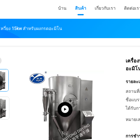
บ้าน
สินค้า
เกี่ยวกับเรา
ติดต่อเร
เหวี่ยง 15kw สำหรับผงกรดอะมิโน
เครื่
อะมิโ
รายละเอ
สถานที่
ชื่อแบร
ได้รับก
หมายเล
การชำร