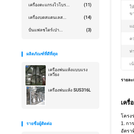
เครื่องตะแกรงไวโบร...
(11)
ให
ขา
เครื่องบดสแตนเลส...
(14)
แอ
ปั่นแฟลชไดร์เป่า...
(3)
คว
ท่
ผลิตภัณฑ์ที่ดีที่สุด
เน
เครื่องพ่นแห้งแบบแรง
เหวี่ยง
รายละเ
เครื่องพ่นแห้ง SUS316L
เครื
โครงร
1. การ
รายชื่อผู้ติดต่อ
อัตราท