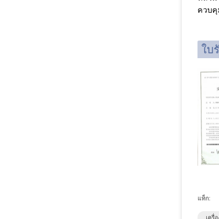
ควบคุ
ใบร
แท็ก:
เครื่