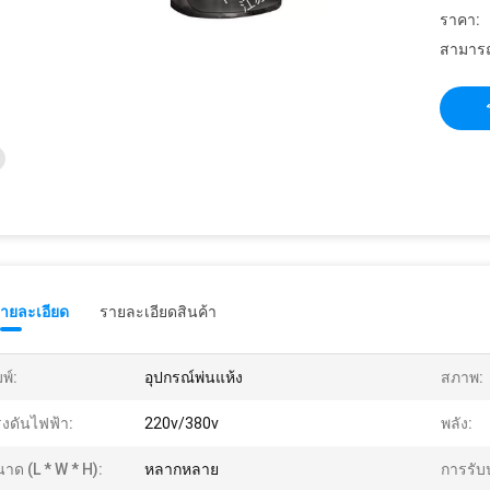
ราคา:
สามารถ
รายละเอียด
รายละเอียดสินค้า
มพ์:
อุปกรณ์พ่นแห้ง
สภาพ:
งดันไฟฟ้า:
220v/380v
พลัง:
าด (L * W * H):
หลากหลาย
การรับ