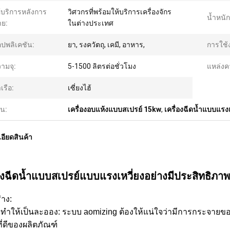
้บริการหลังการ
วิศวกรที่พร้อมให้บริการเครื่องจักร
น้ำหนัก
ย:
ในต่างประเทศ
ปพลิเคชัน:
ยา, รงควัตถุ, เคมี, อาหาร,
การใช้
ามจุ:
5-1500 ลิตรต่อชั่วโมง
แหล่งค
าเรือ:
เซี่ยงไฮ้
้น:
เครื่องอบแห้งแบบสเปรย์ 15kw
,
เครื่องฉีดน้ำแบบแรงเ
อียดสินค้า
่องฉีดน้ำแบบสเปรย์แบบแรงเหวี่ยงอย่างมีประสิทธิภ
่าง:
ทำให้เป็นละออง: ระบบ aomizing ต้องให้แน่ใจว่ามีการกระจายของหม
ี่ดีของผลิตภัณฑ์