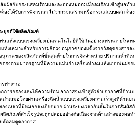
รสัมผัสกับกระแสลมร้อนและละอองหมอก: เมื่อลมร้อนเข้าสู่หอท
ะต้องได้รับการพิจารณา ไม่ว่ากระแสร่วมหรือกระแสแบบผสม ต้องแน
ะยุกต์ใช้ผลิตภัณฑ์
องพ่นแห้งแบบแรงเหวี่ยงเป็นเทคโนโลยีที่ใช้กันอย่างแพร่หลายใ
แห้งเหมาะสำหรับการผลิตผง อนุภาคของแข็งจากวัสดุของสารละลาย 
นุภาคของผลิตภัณฑ์ขั้นสุดท้ายในการจัดจำหน่าย ปริมาณน้ำที่เ
คตรงตามมาตรฐานที่มีความแม่นยำ เครื่องทำลมแห้งแบบพ่นฝอยแบบ
ารทำงาน:
ากการกรองและให้ความร้อน อากาศจะเข้าสู่ตัวจ่ายอากาศที่ด้านบน
วสม่ำเสมอโดยผ่านเครื่องฉีดน้ำแบบแรงเหวี่ยงความเร็วสูงที่ด้
ดของเหลวที่มีหมอกละเอียดมาก ผ่านระยะเวลาอันสั้นในการสัมผัสก
า.ผลิตภัณฑ์สำเร็จรูปจะถูกปล่อยอย่างต่อเนื่องจากด้านล่างของห
ดยพัดลมดูดอากาศ