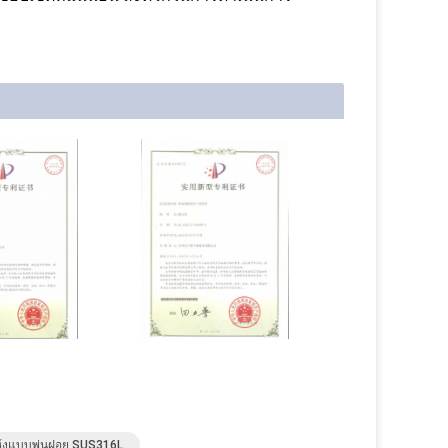
แห้งแบบพ่นฝอย SUS316L