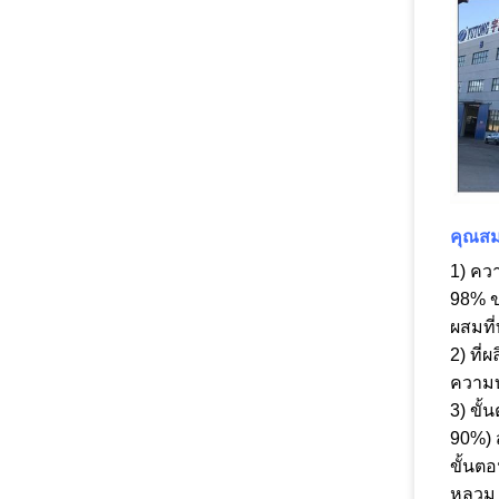
คุณสม
1) คว
98% ข
ผสมที
2) ที
ความบ
3) ขั
90%) 
ขั้นต
หลวม 