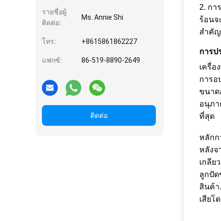
2. กา
รายชื่อผู้
Ms. Annie Shi
ร้อนจ
ติดต่อ:
สำคัญ
โทร:
+8615861862227
การปร
แฟกซ์:
86-519-8890-2649
เครื่
การอบ
ขนาดอ
อนุภา
ติดต่อ
ที่สุด
หลักก
หลังจ
เกลีย
ลูกปั
สินค้
เสียโ