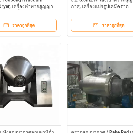
ryer, เครื่องทำพายสูญญา
กาศ, เครื่องแปรรูปเคมีคราด
มุนด้วยน้ำร้อน
ราคาถูกที่สุด
ราคาถูกที่สุด
บแห้งสูญญากาศอุณหภูมิต่ำ
คราดสูญญากาศ / Rake Rvd เค