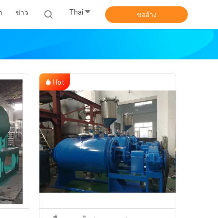
Thai
า
ข่าว
ขออ้าง
Hot