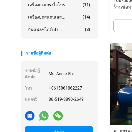
100-5000
เครื่องตะแกรงไวโบร...
(11)
ร้านซ่อม
ญากาศ
เครื่องบดสแตนเลส...
(14)
ปั่นแฟลชไดร์เป่า...
(3)
รายชื่อผู้ติดต่อ
รายชื่อผู้
Ms. Annie Shi
ติดต่อ:
โทร:
+8615861862227
แฟกซ์:
86-519-8890-2649
SUS316L