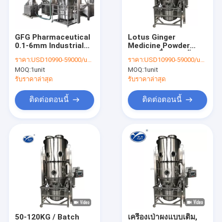
ทัวร์โรงงาน
ควบคุมคุณภาพ
GFG Pharmaceutical
Lotus Ginger
0.1-6mm Industrial
Medicine Powder
ติดต่อเรา
Fluid Bed Dryers การ
Batch เครื่องอบแห้ง
ราคา:
USD10990-59000/unit
ราคา:
USD10990-59000/unit
อบแห้งเม็ด
แบบฟลูอิไดซ์เบด FG
MOQ:
1unit
MOQ:
1unit
Vfbd Dryer
ข่าว
รับราคาล่าสุด
รับราคาล่าสุด
ขอใบเสนอราคา
ติดต่อตอนนี้
ติดต่อตอนนี้
เครื่องอบแห้งของเหลวอุตสาหกรรม
เครื่องอบแห้ง Vibro Fluid Bed
เครื่องอบแห้งฟลูอิไดซ์เบดแนวตั้ง
เครื่องพ่นแห้ง
50-120KG / Batch
เครื่องเป่าผงแบบเติม,