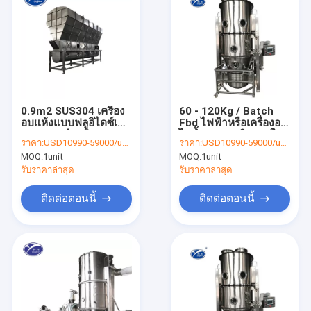
0.9m2 SUS304 เครื่อง
60 - 120Kg / Batch
อบแห้งแบบฟลูอิไดซ์เบด
Fbd ไฟฟ้าหรือเครื่องอบ
แนวนอนสำหรับยา
ไอน้ำแบบฟลูอิดเบดใน
ราคา:
USD10990-59000/unit
ราคา:
USD10990-59000/unit
ยา
MOQ:
1unit
MOQ:
1unit
รับราคาล่าสุด
รับราคาล่าสุด
ติดต่อตอนนี้
ติดต่อตอนนี้
บ้าน
สินค้า
เกี่ยวกับเรา