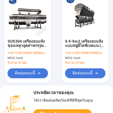
SUS304 เครื่องอบแห้ง
0.9-9m2 เครื่องอบแห้ง
ของเหลวอุตสาหกรรม
แบบฟลูอิไดซ์เบดแนว
สั่นสะเทือนสำหรับเม็ด
นอน SUS304 อุปกรณ์
ราคา:
USD10990-59000/unit
ราคา:
USD10990-59000/unit
ลูกปัดเปียก
อบแห้งของเหลวเบด
MOQ:
1unit
MOQ:
1unit
รับราคาล่าสุด
รับราคาล่าสุด
ติดต่อตอนนี้
ติดต่อตอนนี้
ประหยัดเวลาของคุณ
ให้เราติดต่อผลิตภัณฑ์ที่ดีที่สุดกับคุณ