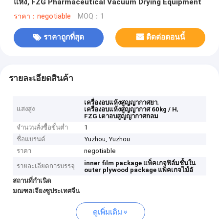
แห้ง, FZG Pharmaceutical Vacuum Drying Equipment
ราคา：negotiable
MOQ：1
ราคาถูกที่สุด
ติดต่อตอนนี้
รายละเอียดสินค้า
,
เครื่องอบแห้งสูญญากาศยา
แสงสูง
,
เครื่องอบแห้งสูญญากาศ 60kg / H
FZG เตาอบสูญญากาศกลม
จำนวนสั่งซื้อขั้นต่ำ
1
ชื่อแบรนด์
Yuzhou, Yuzhou
ราคา
negotiable
inner film package
แพ็คเกจฟิล์มชั้นใน
รายละเอียดการบรรจุ
outer plywood package
แพ็คเกจไม้อั
สถานที่กำเนิด
มณฑลเจียงซูประเทศจีน
ดูเพิ่มเติม