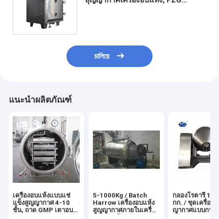
Pharmaceutical Vacuum Drying
Equipment
চালিয়ে
แนะนำผลิตภัณฑ์
เครื่องอบแห้งแบบแช่
5-1000Kg / Batch
กลองโรตารี่ 15
แข็งสูญญากาศ 4-10
Harrow เครื่องอบแห้ง
กก. / ชุดเครื่อง
ชั้น, ถาด GMP เตาอบ
สูญญากาศภายในเครื่อง
ญากาศแบบกรวยค
สุญญากาศอุตสาหกรรม
ทำความร้อนสำหรับ
ISOChemicals 