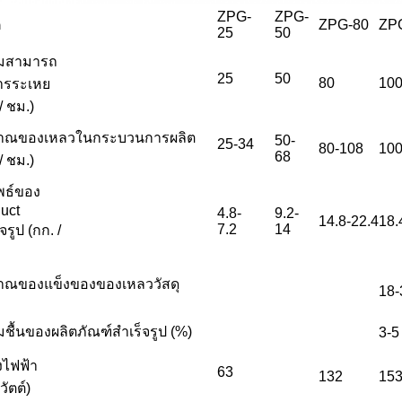
ZPG-
ZPG-
ค
ZPG-80
ZP
25
50
มสามารถ
25
50
80
10
ารระเหย
/ ชม.)
มาณของเหลวในกระบวนการผลิต
50-
25-34
80-108
100
68
/ ชม.)
พธ์ของ
uct
4.8-
9.2-
14.8-22.4
18.
7.2
14
จรูป (กก. /
าณของแข็งของของเหลววัสดุ
18-
ชื้นของผลิตภัณฑ์สำเร็จรูป (%)
3-5
งไฟฟ้า
63
132
15
วัตต์)