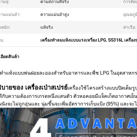
ามจุ:
ตามสถานที่จริง
การติดต
ามแม่นยำ:
ความแม่นยำสูง
อุณหภูม
ำหนัก:
แท้จริง
ท่าเรือ:
้น:
เครื่องทำลมแห้งแบบแรงเหวี่ยง LPG
,
SS316L เครื่อง
อียดสินค้า
องทำแห้งแบบพ่นฝอยละอองสำหรับอาหารและพืช LPG ในอุตสาห
ิบายของ เครื่องเป่าสเปรย์
เครื่องใช้โครงสร้างแบบปิดเต็ม
ีกับความต้องการเกรดหนึ่งแสนตัว ตัวหอคอยมีแจ็คเก็ตอากาศเย็นเพื
นผนังจะไม่ถูกอุ่นและ นุ่มขึ้นจะเพิ่มอัตราการเก็บแป้ง (95%) 