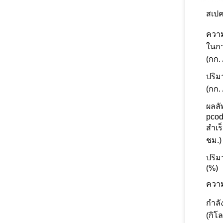
สเป
ควา
ในก
(กก. 
ปริ
(กก. 
ผลลั
pcod
สำเร็
ชม.)
ปริม
(%)
ความ
กำลั
(กิโล