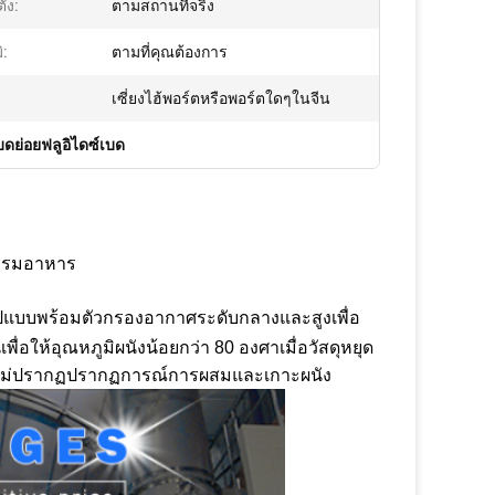
ั้ง:
ตามสถานที่จริง
ิ:
ตามที่คุณต้องการ
เซี่ยงไฮ้พอร์ตหรือพอร์ตใดๆในจีน
บดย่อยฟลูอิไดซ์เบด
กรรมอาหาร
รูปแบบพร้อมตัวกรองอากาศระดับกลางและสูงเพื่อ
่อให้อุณหภูมิผนังน้อยกว่า 80 องศาเมื่อวัสดุหยุด
และจะไม่ปรากฏปรากฏการณ์การผสมและเกาะผนัง