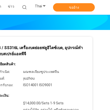
Thai
า
ข่าว
ขออ้าง
/ SS316L เครื่องบดย่อยฟลูอิไดซ์เบด, อุปกรณ์ทำ
บสเปรย์แอลพีจี
ียดสินค้า:
กำเนิด:
มณฑลเจียงซูประเทศจีน
นด์:
yuzhou
ารรับรอง:
ISO14001 ISO9001
ะเงิน:
$14,000.00/Sets 1-9 Sets
กล่องไม้อัด, กล่องไม้, หรือทำตามความ