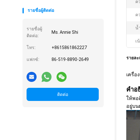
คว
รายชื่อผู้ติดต่อ
คว
น้
รายชื่อผู้
Ms. Annie Shi
ติดต่อ:
เน
โทร:
+8615861862227
รายละเ
แฟกซ์:
86-519-8890-2649
เครื่
คำอธ
ติดต่อ
ให้พอด
อยู่บ