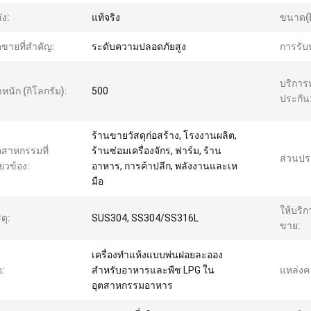
ัง:
แท้จริง
ขนาด(
ดขายที่สำคัญ:
ระดับความปลอดภัยสูง
การรับ
บริการ
ำหนัก (กิโลกรัม):
500
ประกัน
ร้านขายวัสดุก่อสร้าง, โรงงานผลิต,
ตสาหกรรมที่
ร้านซ่อมเครื่องจักร, ฟาร์ม, ร้าน
ส่วนปร
ี่ยวข้อง:
อาหาร, การค้าปลีก, พลังงานและเห
มือ
ให้บริ
ดุ:
SUS304, SS304/SS316L
ขาย:
เครื่องทำแห้งแบบพ่นฝอยละออง
อ:
สำหรับอาหารและพืช LPG ใน
แหล่งค
อุตสาหกรรมอาหาร