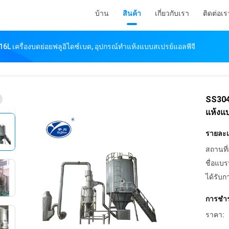
บ้าน
สินค้า
เกี่ยวกับเรา
ติดต่อเร
6L เครื่องบดย่อยฟลูอิไดซ์เบด, อุปกรณ์ทำแห้งแบบสเปรย์แอลพีจี
SS304 
แห้งแบ
รายละเอ
สถานที่
ชื่อแบร
ได้รับก
การชำร
ราคา: