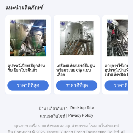
แนะนำผลิตภัณฑ์
อุปกรณ์เปียกเปียกสําห
เครื่องแห้งสเปรย์ปั๊มปูน
อายุการใช้งานย
รับเปียกโปรตีนถั่ว
พร้อมระบบ Cip แบบ
อุปกรณ์เป่าแห้ง เ
เลือก
เป่าแห้งชนิด LP
ราคาดีที่สุด
ราคาดีที่สุด
ราคาดีที่ส
Desktop Site
บ้าน
เกี่ยวกับเรา
Privacy Policy
แผนผังเว็บไซต์
คุณภาพ
เครื่องอบแห้งของเหลวอุตสาหกรรม
โรงงานในประเทศ
จีน.Copyright © 2026 Jiangsu Yutong Drying Engineering Co.,ltd. All