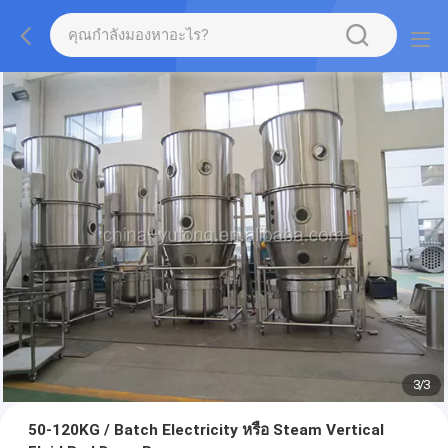
1
/
3
50-120KG / Batch Electricity หรือ Steam Vertical